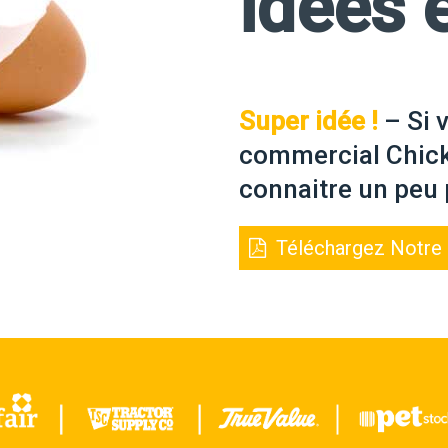
idées 
Super idée !
– Si 
commercial Chick
connaitre un peu
Téléchargez Notre