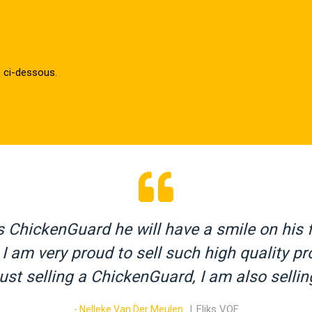
e ci-dessous.
s ChickenGuard he will have a smile on his 
 I am very proud to sell such high quality p
ust selling a ChickenGuard, I am also sellin
Fliks VOF
- Nelleke Van Der Meulen