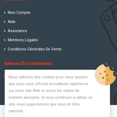
Mon Compte
Aide
Assistance
Mentions Légales
Conditions Générales De Vente
Adresse Et Coordonnées
ChickenGuard France, Avenida Mar Mediterráneo Sotovila
Nous utilisons des cookies pour nous assurer
Guadiaro Edif. 3 Primera Planta, Oficinas 15 & 16 Guadiaro,
que nous vous offrons la meilleure expérience
Cadiz 11311, Espagne
sur notre site Web et suivre les visites de
manière anonyme. Si vous continuez à utiliser ce
site, nous supposerons que vous en êtes
satisfait.